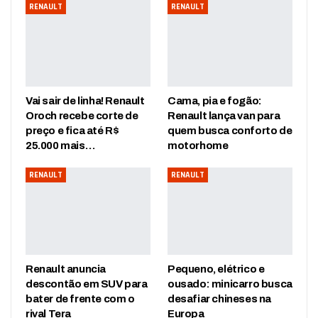
RENAULT
RENAULT
Vai sair de linha! Renault
Cama, pia e fogão:
Oroch recebe corte de
Renault lança van para
preço e fica até R$
quem busca conforto de
25.000 mais…
motorhome
RENAULT
RENAULT
Renault anuncia
Pequeno, elétrico e
descontão em SUV para
ousado: minicarro busca
bater de frente com o
desafiar chineses na
rival Tera
Europa