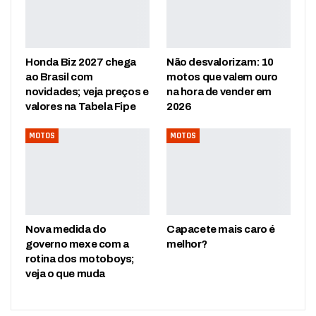
Honda Biz 2027 chega
Não desvalorizam: 10
ao Brasil com
motos que valem ouro
novidades; veja preços e
na hora de vender em
valores na Tabela Fipe
2026
MOTOS
MOTOS
Nova medida do
Capacete mais caro é
governo mexe com a
melhor?
rotina dos motoboys;
veja o que muda