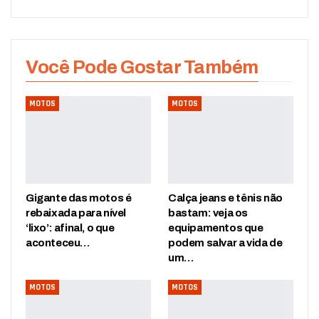
Você Pode Gostar Também
MOTOS
MOTOS
Gigante das motos é
Calça jeans e tênis não
rebaixada para nível
bastam: veja os
‘lixo’: afinal, o que
equipamentos que
aconteceu…
podem salvar a vida de
um…
MOTOS
MOTOS