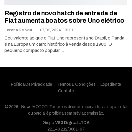
Registro de novo hatch de entrada da
Fiat aumenta boatos sobre Uno elétrico
Lorena De Sousa
07/02/2024 - 19:01
Equivalente ao que o Fiat Uno representa no Brasil, o Panda
é na Europa um carro histórico à venda desde 1980. O
pequeno compacto popular,…
Política De Privacidade
Termos E Condições
Expediente
Contato
© 2026 - News MOTOR. Todos os direitos reservados, a cópia total
ou parcial é proibida sem prévia permissão.
Grupo
VS3 Digital LTDA
22.140.212/0001-07