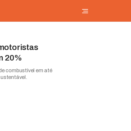
motoristas
m 20%
de combustível em até
sustentável.