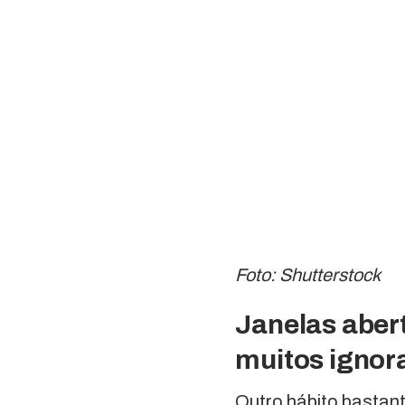
Foto: Shutterstock
Janelas abert
muitos igno
Outro hábito bastant