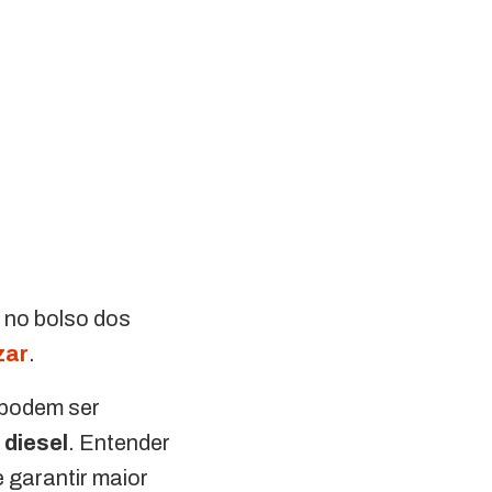
 no bolso dos
zar
.
 podem ser
u
diesel
. Entender
 garantir maior