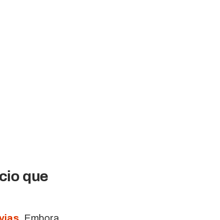
cio que
vias
. Embora