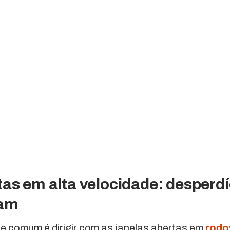
as em alta velocidade: desperdí
ram
e comum é dirigir com as janelas abertas em
rodo