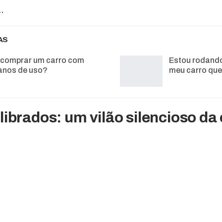
a.
AS
a comprar um carro com
Estou rodando
anos de uso?
meu carro qu
librados: um vilão silencioso d