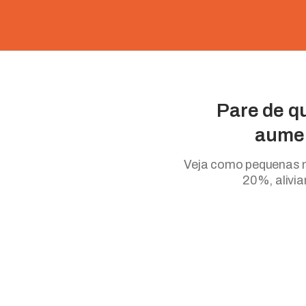
Pare de q
aume
Veja como pequenas m
20%, alivia