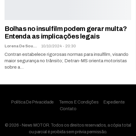
Bolhas no insulfilm podem gerar multa?
Entenda as implicações legais
Lorena De Sousa
10/10/2024 - 20:30
Contran estabelece rigorosas normas para insulfilm, visando
maior segurança no trânsito; Detran-MS orienta motoristas
sobre a…
Política De Privacidade
Termos E Condições
Expediente
Contato
© 2026 - News MOTOR. Todos os direitos reservados, a cópia total
ou parcial é proibida sem prévia permissão.