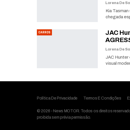
Kia Tasman 
chegada esp
JAC Hun
CARROS
AGRESS
JAC Hunter 
visual mode
Política De Privacidade
Termos E Condições
E
© 2026 - News MOTOR. Todos os direitos reservados,
proibida sem prévia permissão.