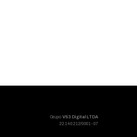
Grupo
VS3 Digital LTDA
22.140.212/0001-07