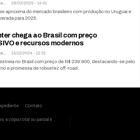
Lorena De Sousa
26/02/2025 - 14:01
se aproxima do mercado brasileiro com produção no Uruguai e
erada para 2025.
ter chega ao Brasil com preço
IVO e recursos modernos
Lorena De Sousa
13/12/2024 - 12:31
estreia no Brasil com preço de R$ 239.900, destacando-se pelo
rno e promessa de robustez off-road.
xpediente
Contato
 a cópia total ou parcial é