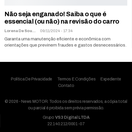
Não seja enganado! Saiba o que é
essencial (ou não) na revisão do carro
Lorena De Sousa
09/11/2024 - 17:34
Garanta uma manutenção eficiente e econômica com
orientações que previnem fraudes e gastos desnecessários.
Política De Privacidade
Termos E Condições
Expediente
Contato
© 2026 - News MOTOR. Todos os direitos reservados, a cópia total
ou parcial é proibida sem prévia permissão.
Grupo
VS3 Digital LTDA
22.140.212/0001-07