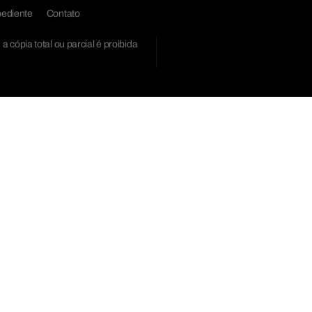
ediente
Contato
cópia total ou parcial é proibida