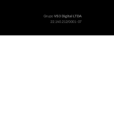
Grupo
VS3 Digital LTDA
22.140.212/0001-07