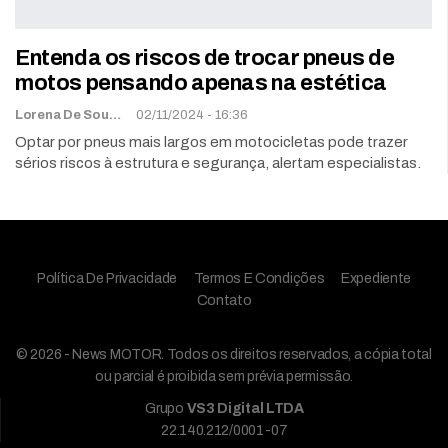
Entenda os riscos de trocar pneus de
motos pensando apenas na estética
Lorena De Sousa
02/11/2024 - 16:36
Optar por pneus mais largos em motocicletas pode trazer
sérios riscos à estrutura e segurança, alertam especialistas.
Política De Privacidade
Termos E Condições
Expediente
Contato
© 2026 - News MOTOR. Todos os direitos reservados, a cópia total
ou parcial é proibida sem prévia permissão.
Grupo
VS3 Digital LTDA
22.140.212/0001-07