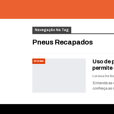
Navegação Na Tag
Pneus Recapados
Uso de p
OFICINA
permite 
Entenda as 
conheça as 