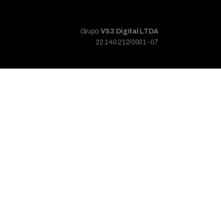
Grupo
VS3 Digital LTDA
22.140.212/0001-07