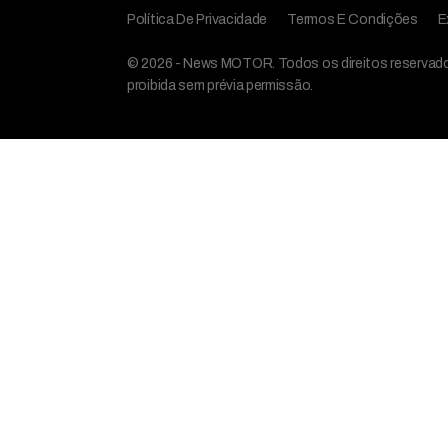
Política De Privacidade
Termos E Condições
E
© 2026 - News MOTOR. Todos os direitos reservados,
proibida sem prévia permissão.