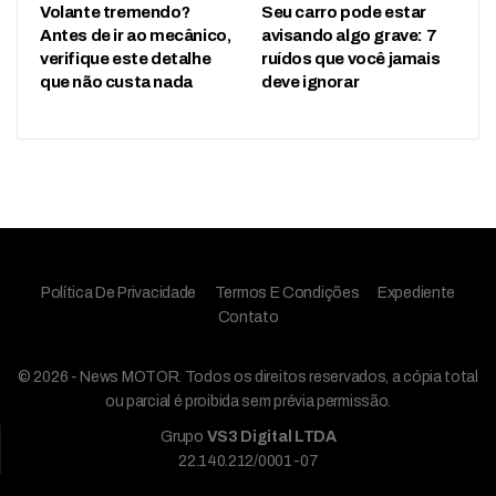
Volante tremendo?
Seu carro pode estar
Antes de ir ao mecânico,
avisando algo grave: 7
verifique este detalhe
ruídos que você jamais
que não custa nada
deve ignorar
Política De Privacidade
Termos E Condições
Expediente
Contato
© 2026 - News MOTOR. Todos os direitos reservados, a cópia total
ou parcial é proibida sem prévia permissão.
Grupo
VS3 Digital LTDA
22.140.212/0001-07