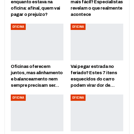
enquanto estava na
mais fácil? Especialistas
oficina: afinal, quem vai
revelam o que realmente
pagar o prejuízo?
acontece
OFICINA
OFICINA
Oficinas oferecem
Vai pegar estrada no
juntos, mas alinhamento
feriado? Estes 7 itens
e balanceamento nem
esquecidos do carro
sempre precisam ser…
podem virar dor de…
OFICINA
OFICINA