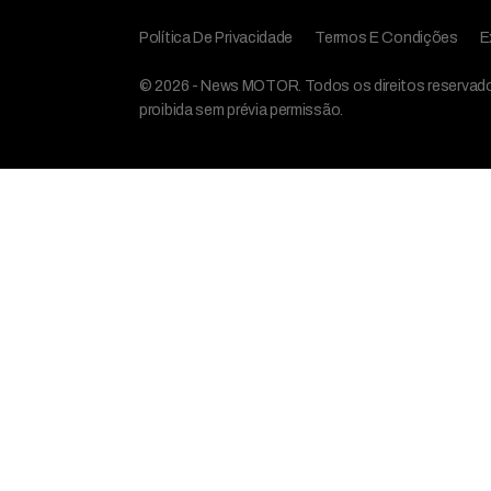
Política De Privacidade
Termos E Condições
E
© 2026 - News MOTOR. Todos os direitos reservados,
proibida sem prévia permissão.