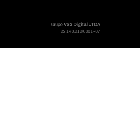
Grupo
VS3 Digital LTDA
22.140.212/0001-07