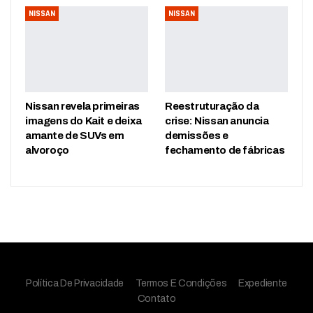
NISSAN
NISSAN
Nissan revela primeiras
Reestruturação da
imagens do Kait e deixa
crise: Nissan anuncia
amante de SUVs em
demissões e
alvoroço
fechamento de fábricas
Política De Privacidade
Termos E Condições
Expediente
Contato