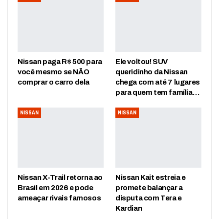
Nissan paga R$ 500 para
Ele voltou! SUV
você mesmo se NÃO
queridinho da Nissan
comprar o carro dela
chega com até 7 lugares
para quem tem família…
NISSAN
NISSAN
Nissan X-Trail retorna ao
Nissan Kait estreia e
Brasil em 2026 e pode
promete balançar a
ameaçar rivais famosos
disputa com Tera e
Kardian