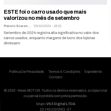
ESTE foi o carro usado que mais
valorizou no mês de setembro
Renato Soares
26/10/2024 - 16:01
Setembro de 2024 registra alta significativa no valor dos
carros usados, enquanto margens de lucro dos lojistas
diminuem.
Política De Privacidade
Termos E Condições
Expediente
Contato
© 2026 - News MOTOR. Todos os direitos reservados, a cópia total
ou parcial é proibida sem prévia permissão.
Grupo
VS3 Digital LTDA
22.140.212/0001-07