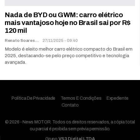
Nada de BYD ou GWM: carro elétrico
mais vantajoso hoje no Brasil sai por R$
120 mil
Renato Soares
27/11/2025 - 09:40
Modelo é eleito melhor carro elétrico compacto do Brasil em
2025, destacando-se pelo preço competitivo e tecnologia
avançada.
Política De Privacidade
Termos E Condições
Expediente
Contato
© 2026 - News MOTOR. Todos os direitos reservados, a cópia total
ou parcial é proibida sem prévia permissão.
Grupo
VS3 Digital LTDA