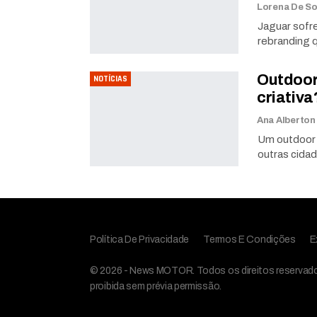
Jaguar sofre
rebranding 
Outdoor 
NOTÍCIAS
criativ
Ana Alberto
Um outdoor 
outras cidad
Política De Privacidade
Termos E Condições
E
© 2026 - News MOTOR. Todos os direitos reservados,
proibida sem prévia permissão.