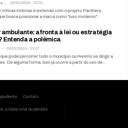
Lorena De Sousa
25/01/2025 - 22:01
 críticas internas e externas com o projeto Panthera,
que busca posicionar a marca como "luxo moderno".
ambulante: afronta à lei ou estratégia
a? Entenda a polêmica
n
03/02/2024 - 13:07
que pode percorrer todo o município ou mesmo se dirigir a
es. De alguma forma, isso já ocorre a partir do uso de…
xpediente
Contato
 a cópia total ou parcial é