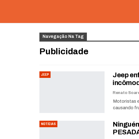
Navegação Na Tag
Publicidade
Jeep enf
JEEP
incômod
Motoristas 
causando fr
Ninguém
NOTÍCIAS
PESADAS