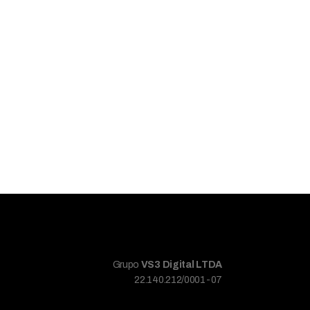
Grupo
VS3 Digital LTDA
22.140.212/0001-07