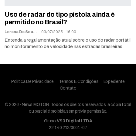
Uso de radar do tipo pistola ainda é
permitido no Brasil?
Lorena De Sousa
03/07/2025 - 16:00
Entenda a regulamentação atual sobre o uso do radar portátil
no monitoramento de velocidade nas estradas brasileiras.
Política De Privacidade
Termos E Condições
Expediente
Contato
© 2026 - News MOTOR. Todos os direitos reservados, a cópia total
ou parcial é proibida sem prévia permissão.
Grupo
VS3 Digital LTDA
22.140.212/0001-07