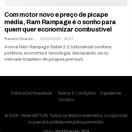
Com motor novo e preço de picape
média, Ram Rampage é o sonho para
quem quer economizar combustível
Renato Soares
13/02/2025 - 15:27
A nova Ram Rampage Rebel 2.2 turbodiesel combina
potência, economia e tecnologia, destacando-se no
mercado brasileiro de picapes premium.
Política De Privacidade
Termos E Condições
Expediente
Contato
© 2026 - News MOTOR. Todos os direitos reservados, a cópia total
ou parcial é proibida sem prévia permissão.
Grupo
VS3 Digital LTDA