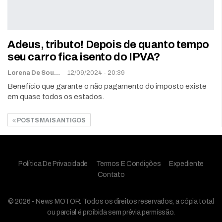
Adeus, tributo! Depois de quanto tempo
seu carro fica isento do IPVA?
Lorena De Sousa
12/09/2024 - 20:39
Benefício que garante o não pagamento do imposto existe
em quase todos os estados.
POSTS MAIS ANTIGOS
Política De Privacidade
Termos E Condições
Expediente
Contato
© 2026 - News MOTOR. Todos os direitos reservados, a cópia total
ou parcial é proibida sem prévia permissão.