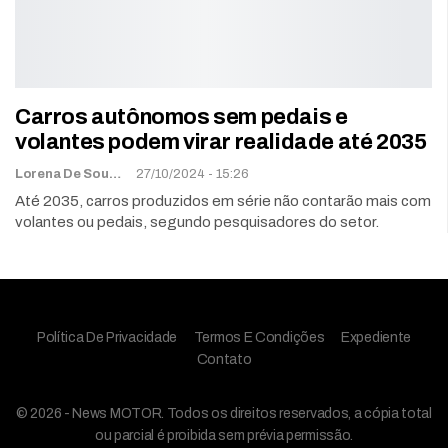
Carros autônomos sem pedais e
volantes podem virar realidade até 2035
Lorena De Sousa
27/10/2024 - 15:26
Até 2035, carros produzidos em série não contarão mais com
volantes ou pedais, segundo pesquisadores do setor.
Política De Privacidade
Termos E Condições
Expediente
Contato
© 2026 - News MOTOR. Todos os direitos reservados, a cópia total
ou parcial é proibida sem prévia permissão.