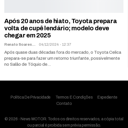
Após 20 anos de hiato, Toyota prepara
volta de cupê lendário; modelo deve
chegar em 2025
Renato Soares
04/12/2024 - 12:37
Após quase duas décadas fora do mercado, o Toyota Celica
prepara-se para fazer um retorno triunfante, possivelmente
no Salão de Tóquio de…
Política De Privacidade
Termos E Condições
Expediente
Contato
© 2026 - News MOTOR. Todos os direitos reservados, a cópia total
ou parcial é proibida sem prévia permissão.