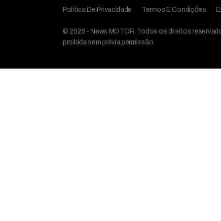
Política De Privacidade
Termos E Condições
E
© 2026 - News MOTOR. Todos os direitos reservados,
proibida sem prévia permissão.