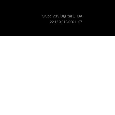
Grupo
VS3 Digital LTDA
22.140.212/0001-07