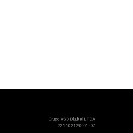
Grupo
VS3 Digital LTDA
22.140.212/0001-07