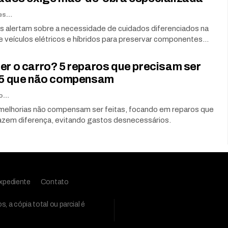
Renato Soares
as alertam sobre a necessidade de cuidados diferenciados na
e veículos elétricos e híbridos para preservar componentes…
er o carro? 5 reparos que precisam ser
e 5 que não compensam
Goodanderson Gomes
 melhorias não compensam ser feitas, focando em reparos que
azem diferença, evitando gastos desnecessários.
xpediente
Contato
 a cópia total ou parcial é