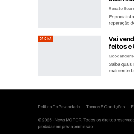
Especialist
reparação d
Vai vend
OFICINA
feitos 
Saiba quais
realmente f
Política De Privacidade
Termos E Condições
E
© 2026 - News MOTOR. Todos os direitos reservados,
proibida sem prévia permissão.