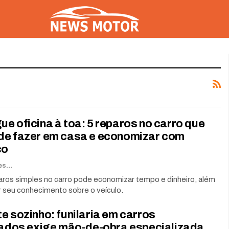
e oficina à toa: 5 reparos no carro que
de fazer em casa e economizar com
co
Renato Soares
aros simples no carro pode economizar tempo e dinheiro, além
 seu conhecimento sobre o veículo.
e sozinho: funilaria em carros
icados exige mão-de-obra especializada