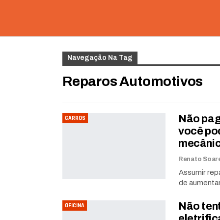
Navegação Na Tag
Reparos Automotivos
Não pagu
CARROS
você po
mecâni
Assumir rep
de aumentar
Não tent
OFICINA
eletrif