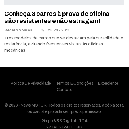
Conheça 3 carros à prova de oficina –
são resistentes e não estragam!
Renato Soares
10/11/2024 - 20:01
Três modelos de carros que se destacam pela durabilidade e
resistência, evitando frequentes visitas às oficinas
mecânicas.
Política De Privacidade
Termos E Condições
Expediente
Contato
© 2026 - News MOTOR. Todos os direitos reservados, a cópia total
ou parcial é proibida sem prévia permissão.
Grupo
VS3 Digital LTDA
22.140.212/0001-07