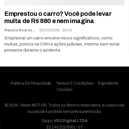
Emprestou o carro? Você pode levar
multa de R$ 880 e nem imagina
Renato Soares
15/03/2026 - 16:03
Emprestar um carro envolve riscos significativos, como
multas, pontos na CNH e ações judiciais, mesmo sem estar
presente durante o acidente.
Política De Privacidade
Termos E Condições
Expediente
Contato
© 2026 - News MOTOR. Todos os direitos reservados, a cópia total
ou parcial é proibida sem prévia permissão.
Grupo
VS3 Digital LTDA
22.140.212/0001-07