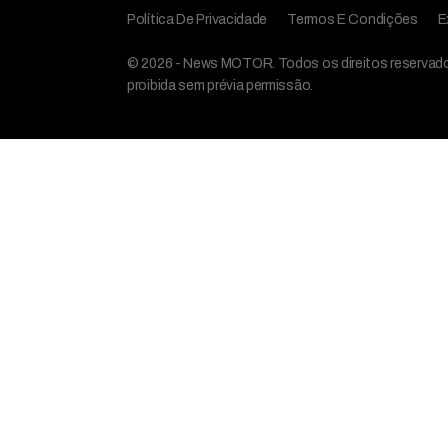
Política De Privacidade
Termos E Condições
E
© 2026 - News MOTOR. Todos os direitos reservados,
proibida sem prévia permissão.