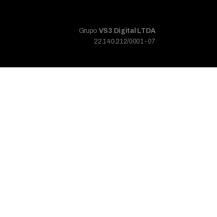
Grupo
VS3 Digital LTDA
22.140.212/0001-07