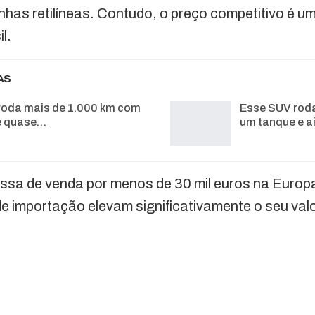
nhas retilíneas. Contudo, o preço competitivo é um
l.
AS
roda mais de 1.000 km com
Esse SUV rod
e quase…
um tanque e a
a de venda por menos de 30 mil euros na Europa
de importação elevam significativamente o seu valo