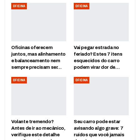
OFICINA
OFICINA
Oficinas oferecem
Vai pegar estrada no
juntos, mas alinhamento
feriado? Estes 7 itens
e balanceamento nem
esquecidos do carro
sempre precisam ser…
podem virar dor de…
OFICINA
OFICINA
Volante tremendo?
Seu carro pode estar
Antes de ir ao mecânico,
avisando algo grave: 7
verifique este detalhe
ruídos que você jamais