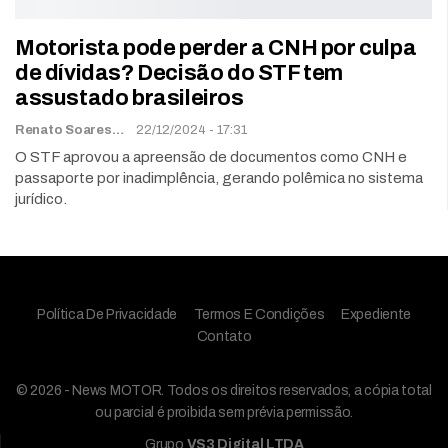
Motorista pode perder a CNH por culpa
de dívidas? Decisão do STF tem
assustado brasileiros
Renato Soares
22/12/2024 - 17:31
O STF aprovou a apreensão de documentos como CNH e
passaporte por inadimplência, gerando polêmica no sistema
jurídico.
Política De Privacidade
Termos E Condições
Expediente
Contato
© 2026 - News MOTOR. Todos os direitos reservados, a cópia total
ou parcial é proibida sem prévia permissão.
Grupo
VS3 Digital LTDA