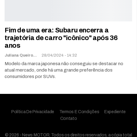
Fim de uma era: Subaru encerra a
trajetória de carro "icônico" após 36
anos
Juliana Queiroz
28/04/2024 - 14:32
Modelo da marca japonesa não conseguiu se destacar no
atual mercado, onde há uma grande preferência dos
consumidores por SUVs.
Política De Privacidade
Termos E Condições
Expediente
Contato
© 2026 - News MOTOR. Todos os direitos reservados, a cópia total