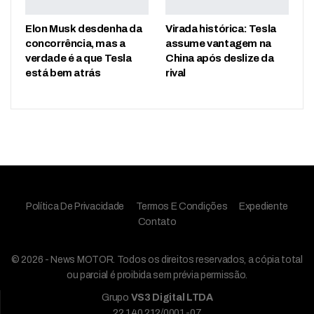
Elon Musk desdenha da
Virada histórica: Tesla
concorrência, mas a
assume vantagem na
verdade é a que Tesla
China após deslize da
está bem atrás
rival
Política De Privacidade
Termos E Condições
Expediente
Contato
© 2026 - News MOTOR. Todos os direitos reservados, a cópia total
ou parcial é proibida sem prévia permissão.
Grupo
VS3 Digital LTDA
22.140.212/0001-07