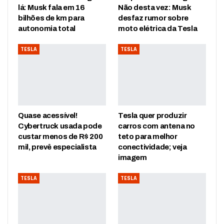
lá: Musk fala em 16
Não desta vez: Musk
bilhões de km para
desfaz rumor sobre
autonomia total
moto elétrica da Tesla
TESLA
TESLA
Quase acessível!
Tesla quer produzir
Cybertruck usada pode
carros com antena no
custar menos de R$ 200
teto para melhor
mil, prevê especialista
conectividade; veja
imagem
TESLA
TESLA