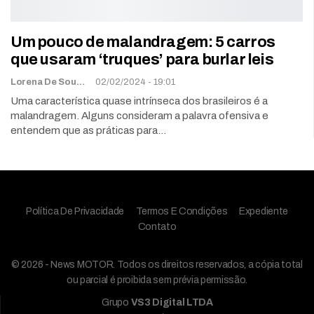
Um pouco de malandragem: 5 carros
que usaram ‘truques’ para burlar leis
Lorena De Sousa
02/02/2024 - 19:01
Uma característica quase intrínseca dos brasileiros é a
malandragem. Alguns consideram a palavra ofensiva e
entendem que as práticas para…
Política De Privacidade
Termos E Condições
Expediente
Contato
© 2026 - News MOTOR. Todos os direitos reservados, a cópia total
ou parcial é proibida sem prévia permissão.
Grupo
VS3 Digital LTDA