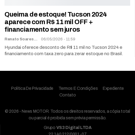
Queima de estoque! Tucson 2024
aparece com R$ 11 mil OFF +
financiamento sem juros
Renato Soares
06/05/2026 - 11:59
Hyundai oferece desconto de R$ 11 mil no Tucson 2024 e
financiamento com taxa zero para zerar estoque no Brasil.
Política De Privacidade
Termos E Condições
Expediente
Contato
© 2026 - News MOTOR. Todos os direitos reservados, a cópia total
ou parcial é proibida sem prévia permissão.
Grupo
VS3 Digital LTDA
22.140.212/0001-07