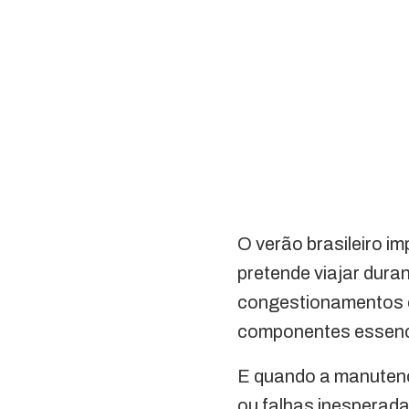
O verão brasileiro i
pretende viajar dura
congestionamentos e
componentes essenci
E quando a manutenç
ou falhas inesperad