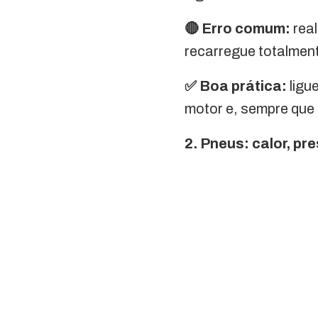
🔴 Erro comum:
real
recarregue totalmen
✅ Boa prática:
ligu
motor e, sempre que 
2. Pneus: calor, pr