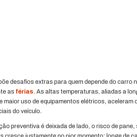
mpõe desafios extras para quem depende do carro no
nte as
férias
. As altas temperaturas, aliadas a lon
 maior uso de equipamentos elétricos, aceleram 
ais do veículo.
ão preventiva é deixada de lado, o risco de pane
as cresce justamente no pior momento: longe de c