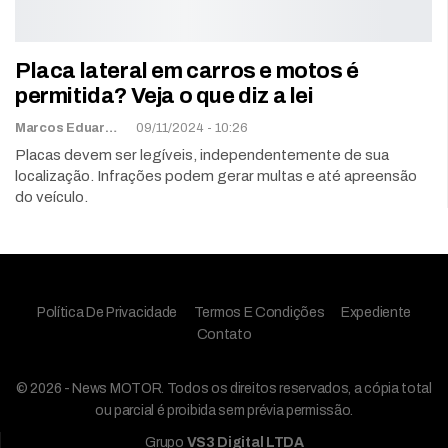
Placa lateral em carros e motos é
permitida? Veja o que diz a lei
Marcos Eduardo Carvalho
09/11/2024 - 10:26
Placas devem ser legíveis, independentemente de sua
localização. Infrações podem gerar multas e até apreensão
do veículo.
Política De Privacidade
Termos E Condições
Expediente
Contato
© 2026 - News MOTOR. Todos os direitos reservados, a cópia total
ou parcial é proibida sem prévia permissão.
Grupo
VS3 Digital LTDA