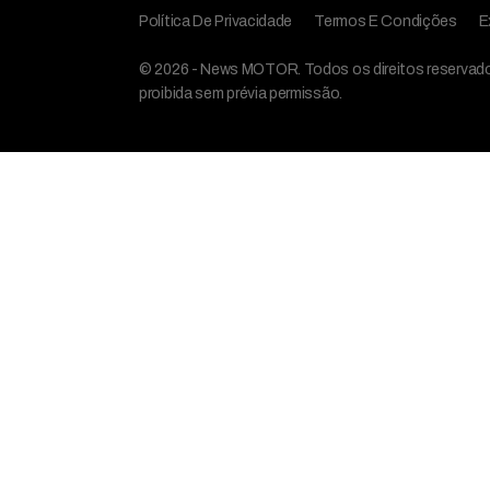
Política De Privacidade
Termos E Condições
E
© 2026 - News MOTOR. Todos os direitos reservados,
proibida sem prévia permissão.