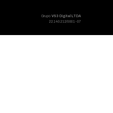
Grupo
VS3 Digital LTDA
22.140.212/0001-07