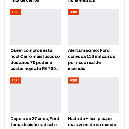
lista de carros
falha elétrica
FORD
FORD
Quem comprou está
Alerta máximo: Ford
rico! Carro mais luxuoso
convoca 116 mil carros
dos anos 70 poderia
por risco real de
custar hoje até R$ 700…
incêndio
FORD
FORD
Depois de 27 anos, Ford
Nada de Hilux: picape
toma decisão radical e
mais vendida do mundo