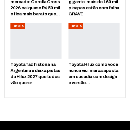
mercado: Corolla Cross
gigante: mais de 160 mil
2026 cai quase R$ 50 mil
picapes estão com falha
e fica mais barato que…
GRAVE
TOYOTA
TOYOTA
Toyota faz história na
Toyota Hilux como você
Argentina e deixa pistas
nunca viu: marca aposta
da Hilux 2027 que todos
em ousadia com design
vão querer
e versão…