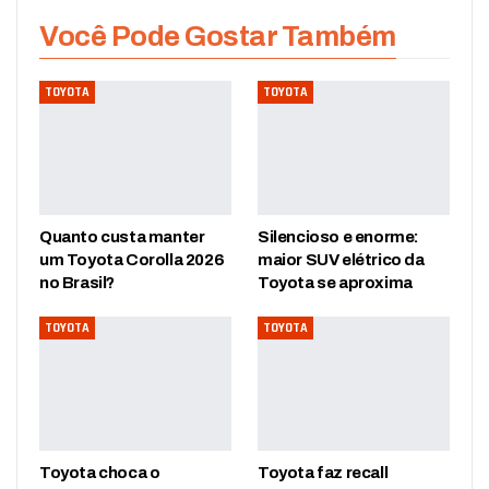
Você Pode Gostar Também
TOYOTA
TOYOTA
Quanto custa manter
Silencioso e enorme:
um Toyota Corolla 2026
maior SUV elétrico da
no Brasil?
Toyota se aproxima
TOYOTA
TOYOTA
Toyota choca o
Toyota faz recall