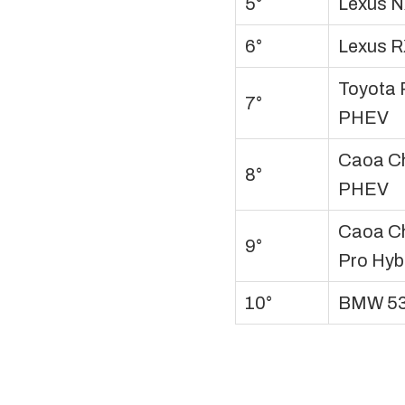
5°
Lexus 
6°
Lexus 
Toyota
7°
PHEV
Caoa Ch
8°
PHEV
Caoa Ch
9°
Pro Hyb
10°
BMW 53