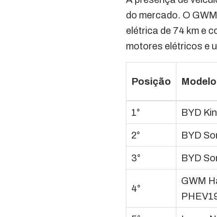
do mercado. O GWM 
elétrica de 74 km e
motores elétricos e
Posição
Modelo
1°
BYD Ki
2°
BYD So
3°
BYD So
GWM Ha
4°
PHEV1