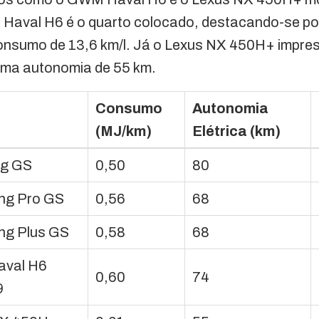
Haval H6 é o quarto colocado, destacando-se po
 consumo de 13,6 km/l. Já o Lexus NX 450H+ impre
 uma autonomia de 55 km.
Consumo
Autonomia
(MJ/km)
Elétrica (km)
ng GS
0,50
80
ng Pro GS
0,56
68
ng Plus GS
0,58
68
val H6
0,60
74
9