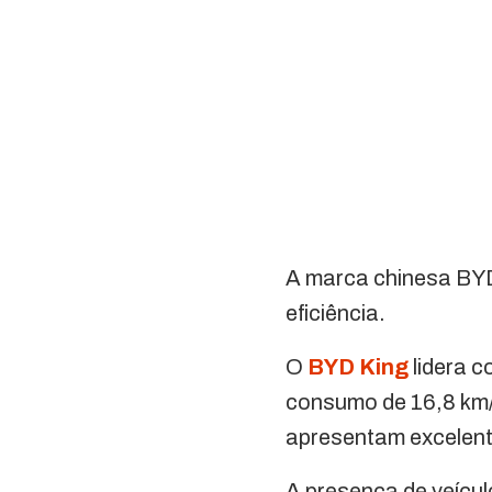
A marca chinesa BYD
eficiência.
O
BYD King
lidera 
consumo de 16,8 km/
apresentam excelen
A presença de veícu