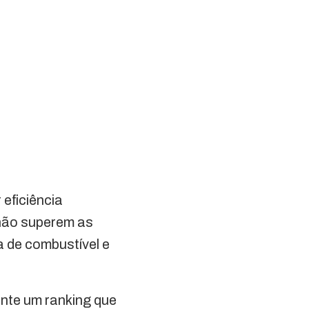
 eficiência
não superem as
a de combustível e
ente um ranking que