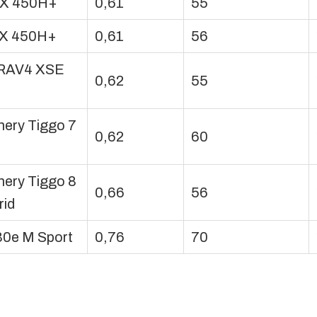
NX 450H+
0,61
55
RX 450H+
0,61
56
 RAV4 XSE
0,62
55
ery Tiggo 7
0,62
60
ery Tiggo 8
0,66
56
rid
0e M Sport
0,76
70