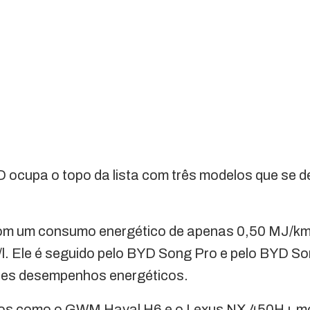
 ocupa o topo da lista com três modelos que se 
com um consumo energético de apenas 0,50 MJ/km,
l. Ele é seguido pelo BYD Song Pro e pelo BYD S
tes desempenhos energéticos.
los como o GWM Haval H6 e o Lexus NX 450H+ mo