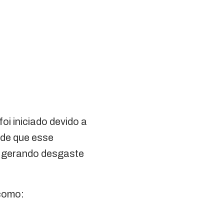
oi iniciado devido a
e de que esse
, gerando desgaste
 como: