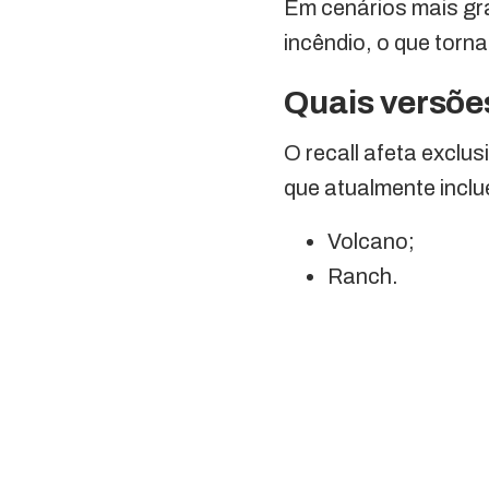
Em cenários mais gra
incêndio, o que torna
Quais versões
O recall afeta exclu
que atualmente incl
Volcano;
Ranch.