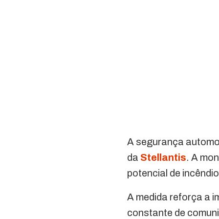
A segurança automot
da
Stellantis
. A mo
potencial de incêndi
A medida reforça a 
constante de comunic