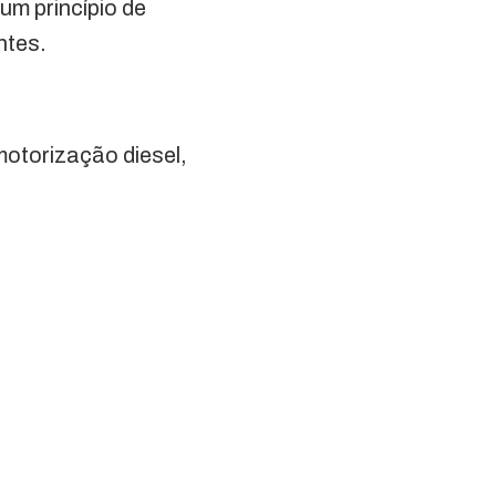
um princípio de
ntes.
motorização diesel,