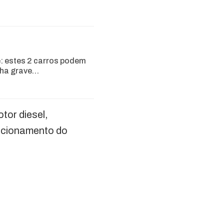
e: estes 2 carros podem
lha grave…
tor diesel,
ncionamento do