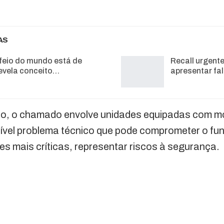
AS
feio do mundo está de
Recall urgent
 revela conceito…
apresentar fa
co, o chamado envolve unidades equipadas com mo
vel problema técnico que pode comprometer o fu
ões mais críticas, representar riscos à segurança.