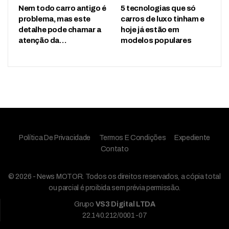
Nem todo carro antigo é
5 tecnologias que só
problema, mas este
carros de luxo tinham e
detalhe pode chamar a
hoje já estão em
atenção da…
modelos populares
Política De Privacidade
Termos E Condições
Expediente
Contato
© 2026 - News MOTOR. Todos os direitos reservados, a cópia total
ou parcial é proibida sem prévia permissão.
Grupo
VS3 Digital LTDA
22.140.212/0001-07