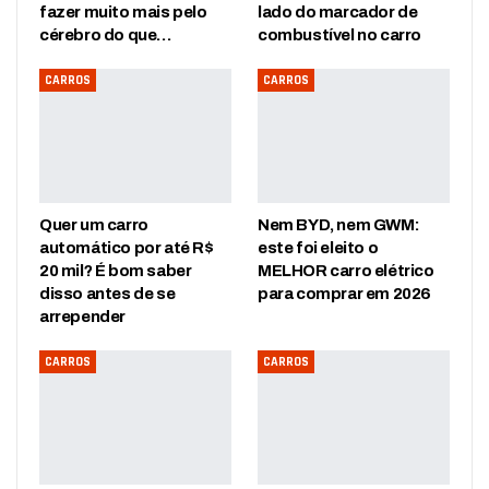
fazer muito mais pelo
lado do marcador de
cérebro do que…
combustível no carro
CARROS
CARROS
Quer um carro
Nem BYD, nem GWM:
automático por até R$
este foi eleito o
20 mil? É bom saber
MELHOR carro elétrico
disso antes de se
para comprar em 2026
arrepender
CARROS
CARROS