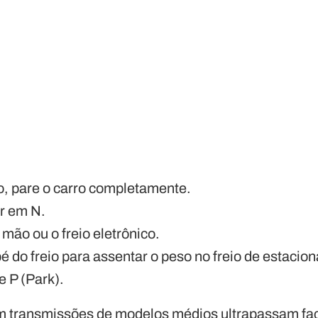
o, pare o carro completamente.
r em N.
 mão ou o freio eletrônico.
pé do freio para assentar o peso no freio de estaci
e P (Park).
m transmissões de modelos médios ultrapassam fac