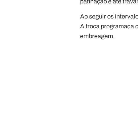
patinação e até trav
Ao seguir os interva
A troca programada c
embreagem.