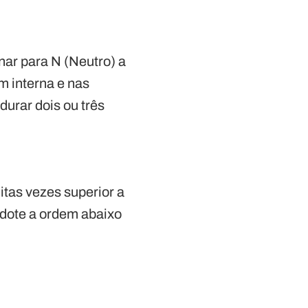
nar para N (Neutro) a
 interna e nas
durar dois ou três
uitas vezes superior a
adote a ordem abaixo