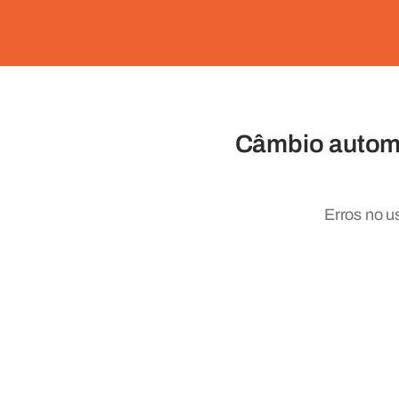
Câmbio automá
Erros no u