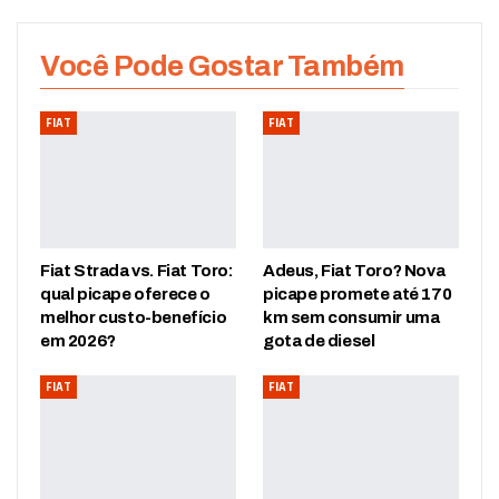
Você Pode Gostar Também
FIAT
FIAT
Fiat Strada vs. Fiat Toro:
Adeus, Fiat Toro? Nova
qual picape oferece o
picape promete até 170
melhor custo-benefício
km sem consumir uma
em 2026?
gota de diesel
FIAT
FIAT