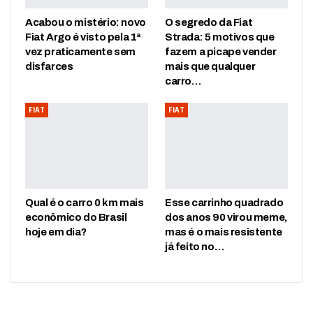
Acabou o mistério: novo
O segredo da Fiat
Fiat Argo é visto pela 1ª
Strada: 5 motivos que
vez praticamente sem
fazem a picape vender
disfarces
mais que qualquer
carro…
FIAT
FIAT
Qual é o carro 0 km mais
Esse carrinho quadrado
econômico do Brasil
dos anos 90 virou meme,
hoje em dia?
mas é o mais resistente
já feito no…