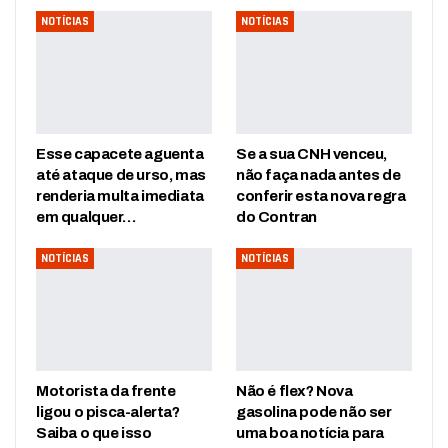
NOTÍCIAS
NOTÍCIAS
Esse capacete aguenta
Se a sua CNH venceu,
até ataque de urso, mas
não faça nada antes de
renderia multa imediata
conferir esta nova regra
em qualquer…
do Contran
NOTÍCIAS
NOTÍCIAS
Motorista da frente
Não é flex? Nova
ligou o pisca-alerta?
gasolina pode não ser
Saiba o que isso
uma boa notícia para