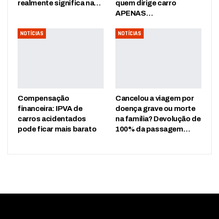
realmente significa na…
quem dirige carro
APENAS…
NOTÍCIAS
NOTÍCIAS
Compensação
Cancelou a viagem por
financeira: IPVA de
doença grave ou morte
carros acidentados
na família? Devolução de
pode ficar mais barato
100% da passagem…