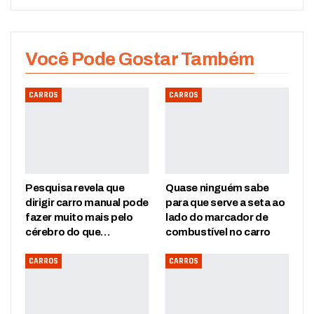
Você Pode Gostar Também
CARROS
CARROS
Pesquisa revela que
Quase ninguém sabe
dirigir carro manual pode
para que serve a seta ao
fazer muito mais pelo
lado do marcador de
cérebro do que…
combustível no carro
CARROS
CARROS