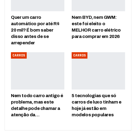
Quer um carro
Nem BYD, nem GWM:
automático por até R$
este foi eleito o
20 mil? É bom saber
MELHOR carro elétrico
disso antes de se
para comprar em 2026
arrepender
CARROS
CARROS
Nem todo carro antigo é
5 tecnologias que só
problema, mas este
carros de luxo tinham e
detalhe pode chamar a
hoje já estão em
atenção da…
modelos populares