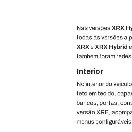
Nas versões
XRX Hy
todas as versões a p
XRX
e
XRX Hybrid
e
também foram redese
Interior
No interior do veícu
teto em tecido, cap
bancos, portas, cons
versão XRE, acompanh
menus configuráveis