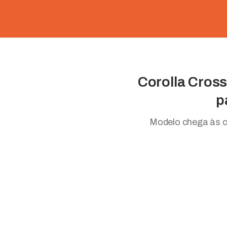
Corolla Cros
p
Modelo chega às co