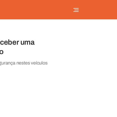
eceber uma
mo
egurança nestes veículos