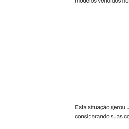
modelos vendidos no B
Esta situação gerou u
considerando suas co