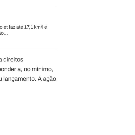
et faz até 17,1 km/l e
tão…
 direitos
ponder a, no mínimo,
u lançamento. A ação