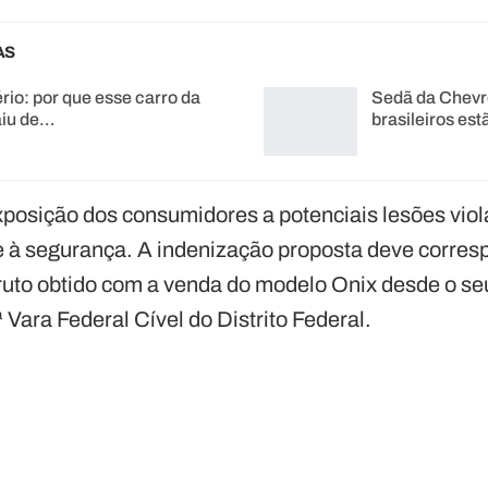
AS
rio: por que esse carro da
Sedã da Chevrol
aiu de…
brasileiros es
posição dos consumidores a potenciais lesões viola
e à segurança. A indenização proposta deve corres
uto obtido com a venda do modelo Onix desde o se
ª Vara Federal Cível do Distrito Federal.