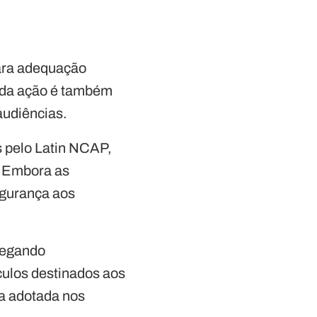
ara adequação
o da ação é também
audiências.
s pelo Latin NCAP,
. Embora as
egurança aos
alegando
culos destinados aos
ra adotada nos