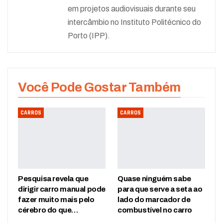
em projetos audiovisuais durante seu
intercâmbio no Instituto Politécnico do
Porto (IPP).
Você Pode Gostar Também
CARROS
CARROS
Pesquisa revela que
Quase ninguém sabe
dirigir carro manual pode
para que serve a seta ao
fazer muito mais pelo
lado do marcador de
cérebro do que…
combustível no carro