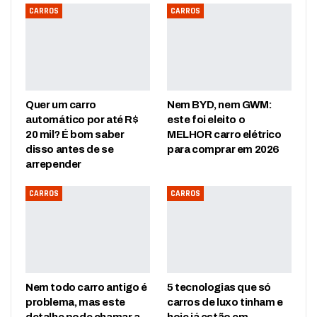
CARROS
CARROS
Quer um carro
Nem BYD, nem GWM:
automático por até R$
este foi eleito o
20 mil? É bom saber
MELHOR carro elétrico
disso antes de se
para comprar em 2026
arrepender
CARROS
CARROS
Nem todo carro antigo é
5 tecnologias que só
problema, mas este
carros de luxo tinham e