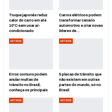
Truque japonês reduz
Carros elétricos podem
calor do carro em até
transformar cenário
10°C sem usar ar-
automotivo e criar novas
condicionado
líderes de…
ARTIGOS
ARTIGOS
Erros comuns podem
5 placas de trânsito que
anular multas de
não existem em outras
trânsito no Brasil;
partes do mundo, só no
conheça os principais
Brasil
ARTIGOS
ARTIGOS