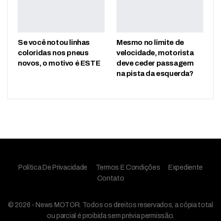
Se você notou linhas
Mesmo no limite de
coloridas nos pneus
velocidade, motorista
novos, o motivo é ESTE
deve ceder passagem
na pista da esquerda?
Política De Privacidade
Termos E Condições
Expediente
Contato
© 2026 - News MOTOR. Todos os direitos reservados, a cópia total
ou parcial é proibida sem prévia permissão.