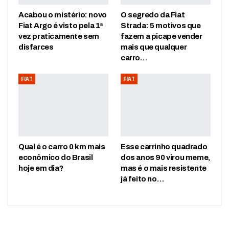
Acabou o mistério: novo
O segredo da Fiat
Fiat Argo é visto pela 1ª
Strada: 5 motivos que
vez praticamente sem
fazem a picape vender
disfarces
mais que qualquer
carro…
FIAT
FIAT
Qual é o carro 0 km mais
Esse carrinho quadrado
econômico do Brasil
dos anos 90 virou meme,
hoje em dia?
mas é o mais resistente
já feito no…