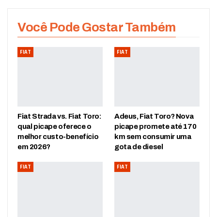
Você Pode Gostar Também
FIAT
FIAT
Fiat Strada vs. Fiat Toro:
Adeus, Fiat Toro? Nova
qual picape oferece o
picape promete até 170
melhor custo-benefício
km sem consumir uma
em 2026?
gota de diesel
FIAT
FIAT